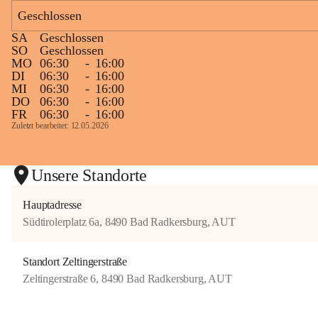
e
Geschlossen
r
s
SA
Geschlossen
b
SO
Geschlossen
u
MO
06:30
-
16:00
r
DI
06:30
-
16:00
g
MI
06:30
-
16:00
DO
06:30
-
16:00
FR
06:30
-
16:00
Zuletzt bearbeitet: 12.05.2026
Unsere Standorte
Hauptadresse
Südtirolerplatz 6a, 8490 Bad Radkersburg, AUT
Standort Zeltingerstraße
Zeltingerstraße 6, 8490 Bad Radkersburg, AUT