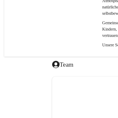
Atmosphä
natürlich
selbstbew
Gemeinsch
Kindern, 
vertrauen
Unsere S
Spiel
Natur
Team
Körpe
Kreati
auspro
Mitei
Werts
Wir freue
offenen 