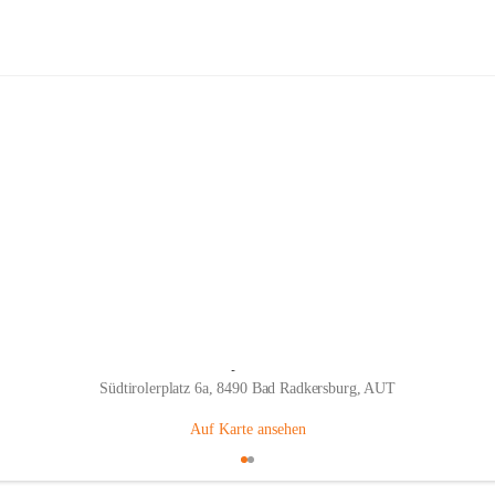
Kindergarten Bad Radkersburg
ppe
Hauptadresse
Südtirolerplatz 6a, 8490 Bad Radkersburg, AUT
Auf Karte ansehen