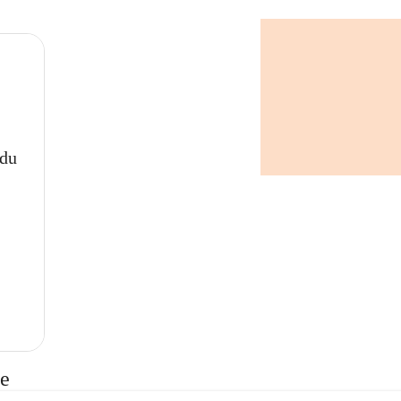
 du
te