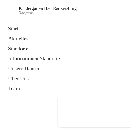
Kindergarten Bad Radkersburg
Navigation
Start
Aktuelles
öffnet
Anmeldung Kindergarten / Kinderkri
Standorte
in
Externe Webseite
neuem
Informationen Standorte
Tab
Unsere Häuser
Über Uns
Team