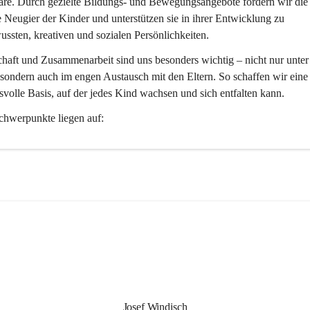
re. Durch gezielte Bildungs- und Bewegungsangebote fördern wir die
e Neugier der Kinder und unterstützen sie in ihrer Entwicklung zu 
ussten, kreativen und sozialen Persönlichkeiten.
aft und Zusammenarbeit sind uns besonders wichtig – nicht nur unter
sondern auch im engen Austausch mit den Eltern. So schaffen wir eine
svolle Basis, auf der jedes Kind wachsen und sich entfalten kann.
chwerpunkte liegen auf:
erischem Lernen
 – Bildung geschieht bei uns mit Freude und Begeisteru
 und Bewegung
 – Wir entdecken regelmäßig unsere Umgebung und stä
r und Geist.
vität und Musik
 – Kinder können sich frei ausdrücken und Neues 
bieren.
nander leben
 – Wir fördern Empathie, Toleranz und gegenseitige 
chätzung.
n uns darauf, Ihr Kind auf seinem Weg ein Stück begleiten zu dürfen – 
Armen, offenen Ohren und einem offenen Herzen. 💛
Josef Windisch