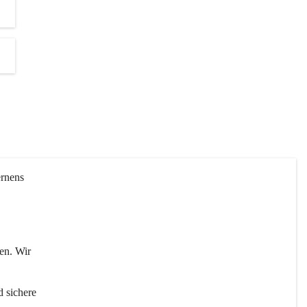
rnens 
en. Wir 
 sichere 