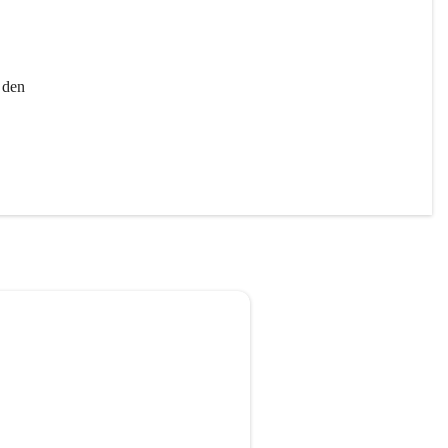
 
 den 
 
ng.
rken 
mit 